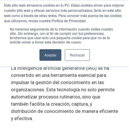
Este sitio web almacena cookies en tu PC. Estas cookies sirven para mejorar
nuestro sitio web y ofrecer servicios más personalizados, tanto en este sitio
web como a través de otras redes. Para conocer más acerca de las cookies
que utilizamos, revisa nuestra Política de Privacidad.
No haremos seguimiento de tu información cuando visites nuestro
sitio. Sin embargo, con el fin de cumplir con tus preferencias,
Inteligencia Artificial y la Gestión
tendremos que usar solo una pequeña cookie para que no se te
solicite volver a tomar esta decisión de nuevo.
del Conocimiento
Aceptar
Rechazar
NÉSTOR GONZÁLEZ
JUN 8, 2024 11:05:08 AM
La inteligencia artificial generativa (IAG) se ha
convertido en una herramienta esencial para
impulsar la gestión del conocimiento en las
organizaciones. Esta tecnología no solo permite
automatizar procesos rutinarios, sino que
también facilita la creación, captura, y
distribución de conocimiento de manera eficiente
y efectiva.